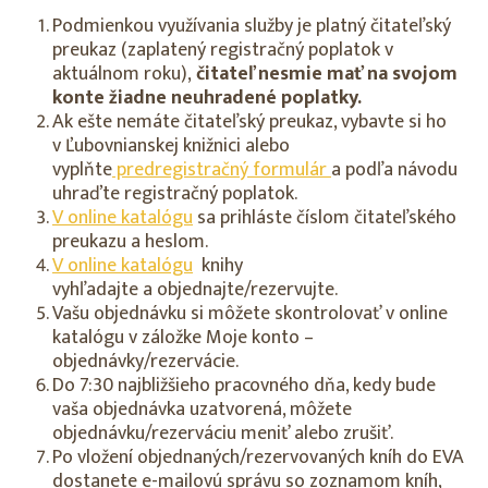
Podmienkou využívania služby je platný čitateľský
preukaz (zaplatený registračný poplatok v
aktuálnom roku),
čitateľ nesmie mať na svojom
konte žiadne neuhradené poplatky.
Ak ešte nemáte čitateľský preukaz, vybavte si ho
v Ľubovnianskej knižnici alebo
vyplňte
predregistračný formulár
a podľa návodu
uhraďte registračný poplatok.
V online katalógu
sa prihláste číslom čitateľského
preukazu a heslom.
V online katalógu
knihy
vyhľadajte a objednajte/rezervujte.
Vašu objednávku si môžete skontrolovať v online
katalógu v záložke Moje konto –
objednávky/rezervácie.
Do 7:30 najbližšieho pracovného dňa, kedy bude
vaša objednávka uzatvorená, môžete
objednávku/rezerváciu meniť alebo zrušiť.
Po vložení objednaných/rezervovaných kníh do EVA
dostanete e-mailovú správu so zoznamom kníh,