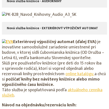
Nová služba knižnice - AUDIOKNIHY
Nová služba knižnice - EXTERIÉROVÝ VÝPOŽIČNÝ AUTOMAT
Exteriérový výpožičný automat (ďalej EVA)
je
inovatívne samoobslužné zariadenie umiestnené pri
budove, v ktorej sídli Ľubovnianska knižnica (OD Družba –
Letná 6), vedľa bankomatu Slovenskej sporiteľne.
Slúži pre používateľov knižnice (pre deti do 15 rokov iba
v sprievode rodiča), ktorí si vopred objednali alebo
rezervovali knihy prostredníctvom
online katalógu
a chcú
si
požičať knihy bez návštevy knižnice alebo mimo
výpožičného času knižnice.
Táto služba je spoplatňovaná podľa
aktuálneho cenníka
služieb
.
Návod na objednávku/rezerváciu kníh: