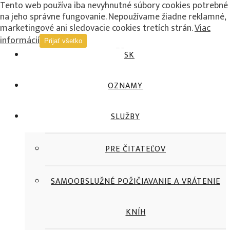
Tento web používa iba nevyhnutné súbory cookies potrebné
na jeho správne fungovanie. Nepoužívame žiadne reklamné,
Toggle High Contrast
marketingové ani sledovacie cookies tretích strán.
Viac
Toggle Font size
informácií
Prijať všetko
OZNAMY
SLUŽBY
PRE ČITATEĽOV
SAMOOBSLUŽNÉ POŽIČIAVANIE A VRÁTENIE
KNÍH