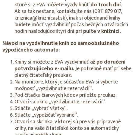
ktoré si z EVA môžete vyzdvihnúť
do troch dní
.
Ak sa tak nestane, kontaktujte nás (0911 879 017,
kniznica@kniznicasl.sk), inak si objednané knihy
budete môcť vyzdvihnúť počas bežných otváracích
hodín nasledujúce štyri dni
pri pulte v knižnici.
Návod na vyzdvihnutie kníh zo samoobslužného
výpožičného automatu:
Knihy si môžete z EVA vyzdvihnúť
až po doručení
potvrdzujúceho e-mailu.
Je potrebné mať pri sebe
platný čitateľský preukaz.
Na monitore, ktorý je súčasťou EVA si vyberte
možnosť „vyzdvihnutie rezervácií“.
Pod čítačku čiarových kódov priložte preukaz.
Otvorí sa okno „vyzdvihnutie rezervácií“.
Stlačte „vybrať všetky“.
Stlačte „vypožičať vybrané“.
Otvorí sa skrinka, v ktorej sú pre vás pripravené
knihy, na vaše čitateľské konto sa automaticky
zapíše výpožička kníh.