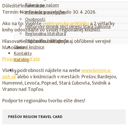
Túlanie po našom
Dôležité informácie:
Termín: Nominácie posielajte do 30. 4. 2026.
Informácie o regióne
Osobnosti
Ako na to: Vyplňte
elektronickú prihlášku
a 2 výtlačky
Historický slovník obcí okresu Stará Ľubovňa
knihy odovzdajte vo svojej regionálnej knižnici.
Regionálna literatúra
Regionálna bibliografia
Hlasovanie: Súčasťou súťaže je aj obľúbené verejné
Obecné knižnice
hlasovanie.
Kontakty
Propozície súťaže
Katalóg
Všetky podrobnosti nájdete na webe
www.kniznica-
poh.sk
alebo v knižniciach v mestách: Prešov, Bardejov,
Humenné, Levoča, Poprad, Stará Ľubovňa, Svidník a
Vranov nad Topľou.
Podporte regionálnu tvorbu ešte dnes!
PREŠOV REGION TRAVEL CARD