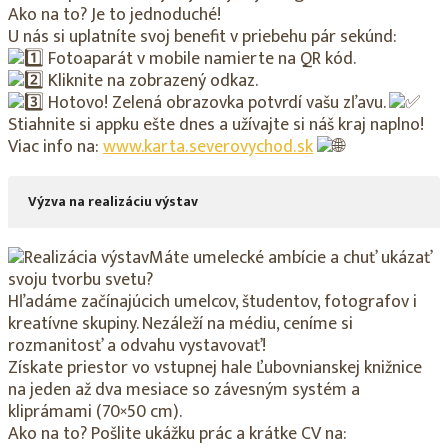
Ako na to? Je to jednoduché!
U nás si uplatníte svoj benefit v priebehu pár sekúnd:
Fotoaparát v mobile namierte na QR kód.
Kliknite na zobrazený odkaz.
Hotovo! Zelená obrazovka potvrdí vašu zľavu.
Stiahnite si appku ešte dnes a užívajte si náš kraj naplno!
Viac info na:
www.karta.severovychod.sk
Výzva na realizáciu výstav
Máte umelecké ambície a chuť ukázať
svoju tvorbu svetu?
Hľadáme začínajúcich umelcov, študentov, fotografov i
kreatívne skupiny. Nezáleží na médiu, ceníme si
rozmanitosť a odvahu vystavovať!
Získate priestor vo vstupnej hale Ľubovnianskej knižnice
na jeden až dva mesiace so závesným systém a
kliprámami (70×50 cm).
Ako na to? Pošlite ukážku prác a krátke CV na: