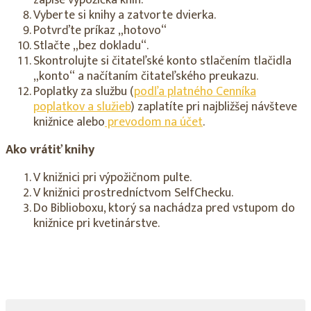
Vyberte si knihy a zatvorte dvierka.
Potvrďte príkaz „hotovo“
Stlačte „bez dokladu“.
Skontrolujte si čitateľské konto stlačením tlačidla
„konto“ a načítaním čitateľského preukazu.
Poplatky za službu (
podľa platného Cenníka
poplatkov a služieb
) zaplatíte pri najbližšej návšteve
knižnice alebo
prevodom na účet
.
Ako vrátiť knihy
V knižnici pri výpožičnom pulte.
V knižnici prostredníctvom SelfChecku.
Do Biblioboxu, ktorý sa nachádza pred vstupom do
knižnice pri kvetinárstve.