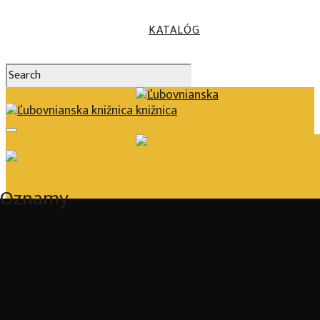
KATALÓG
Oznamy
Oznamy
Oznamy
Vypožičný
Kalendár
Služby
čas
podujatí
Katalóg
Pre čitateľov
Samoobslužné požičiavanie a vrátenie kníh
E-knihy/audioknihy