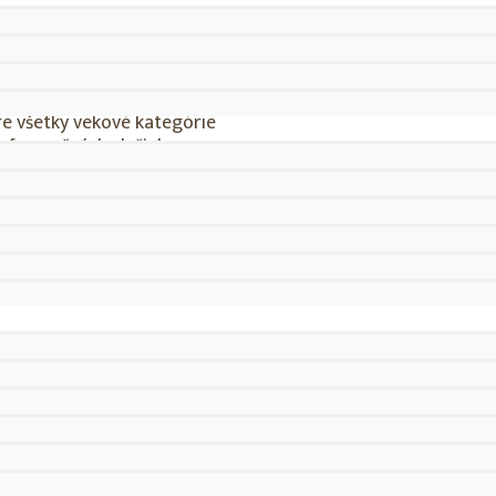
 kraja
re všetky vekové kategórie
 informačných služieb
 Stará Ľubovňa
Vyhlásenie o prístupnosti