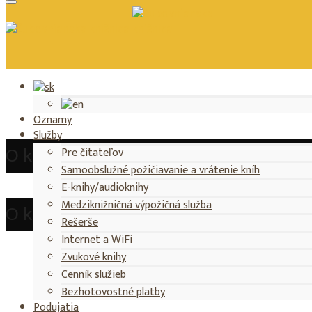
Vypožičný čas
Kalendár podujatí
Katalóg
Oznamy
Služby
O knižnici
Pre čitateľov
Samoobslužné požičiavanie a vrátenie kníh
E-knihy/audioknihy
Medziknižničná výpožičná služba
O knižnici
Rešerše
Internet a WiFi
Zvukové knihy
Cenník služieb
Bezhotovostné platby
Podujatia