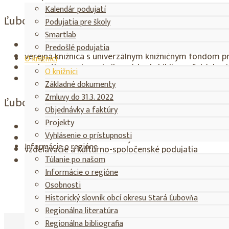
Kalendár podujatí
Ľubovnianska knižnica je:
Podujatia pre školy
Smartlab
príspevková organizácia Prešovského samosprávneho
Predošlé podujatia
verejná knižnica s univerzálnym knižničným fondom p
O knižnici
regionálne centrum knihovníckych, bibliografických a
O knižnici
metodické centrum pre sieť obecných knižníc okresu
Základné dokumenty
Zmluvy do 31.3. 2022
Ľubovnianska knižnica ponúka:
Objednávky a faktúry
Projekty
výpožičné služby
Vyhlásenie o prístupnosti
knižnično-informačné služby
Informácie o regióne
vzdelávacie a kultúrno-spoločenské podujatia
Túlanie po našom
priestor na stretávanie komunít
Informácie o regióne
Osobnosti
Historický slovník obcí okresu Stará Ľubovňa
Regionálna literatúra
Regionálna bibliografia