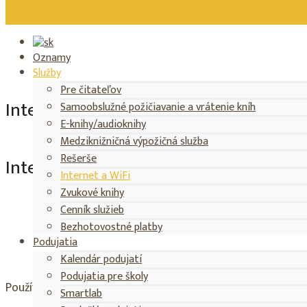
Oznamy
Vypožičný čas
Kalendár podujatí
Katalóg
Služby
Pre čitateľov
Internet a WiFi
Samoobslužné požičiavanie a vrátenie kníh
E-knihy/audioknihy
Medziknižničná výpožičná služba
Rešerše
Internet a WiFi
Internet a WiFi
Zvukové knihy
Cenník služieb
Bezhotovostné platby
Podujatia
Kalendár podujatí
Podujatia pre školy
Používateľom umožňujeme prístup na internet prostrední
Smartlab