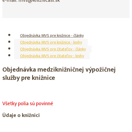
e-mail: mvs@kniznicasl.sk
Objednávka MVS pre knižnice - články
Objednávka MVS pre knižnice - knihy
Objednávka MVS pre čitateľov - články
Objednávka MVS pre čitateľov - knihy
Objednávka medziknižničnej výpožičnej
služby pre knižnice
Všetky polia sú povinné
Údaje o knižnici