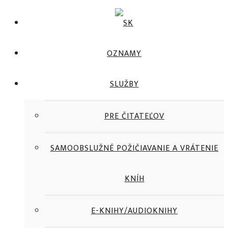
Viac
informácií
Prijať všetko
OZNAMY
SLUŽBY
PRE ČITATEĽOV
SAMOOBSLUŽNÉ POŽIČIAVANIE A VRÁTENIE
KNÍH
E-KNIHY/AUDIOKNIHY