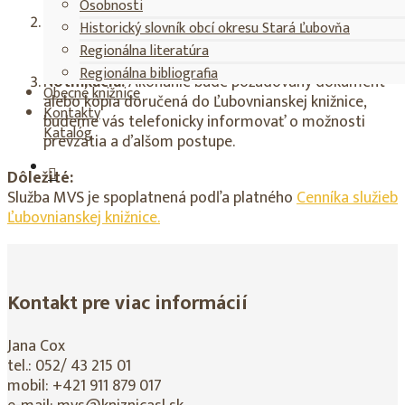
pre knižnice”.
Osobnosti
Presné údaje:
Pre úspešné vybavenie žiadosti je
Historický slovník obcí okresu Stará Ľubovňa
kľúčové poskytnúť čo najpresnejšie bibliografické
Regionálna literatúra
údaje o dokumente a správne vyplniť objednávku.
Regionálna bibliografia
N
otifikácia:
Akonáhle bude požadovaný dokument
Obecné knižnice
alebo kópia doručená do Ľubovnianskej knižnice,
Kontakty
budeme vás telefonicky informovať o možnosti
Katalóg
prevzatia a ďalšom postupe.
Dôležité:
Služba MVS je spoplatnená podľa platného
Cenníka služieb
Ľubovnianskej knižnice.
Kontakt pre viac informácií
Jana Cox
tel.: 052/ 43 215 01
mobil: +421 911 879 017