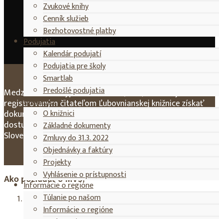
Zvukové knihy
Cenník služieb
Bezhotovostné platby
Podujatia
Kalendár podujatí
Podujatia pre školy
Smartlab
Predošlé podujatia
Medziknižničná výpožičná služba (MVS) umožňuje
O knižnici
registrovaným čitateľom Ľubovnianskej knižnice získať
O knižnici
dokumenty (knihy, články z časopisov a pod.), ktoré nie sú
dostupné v našom knižničnom fonde, z iných knižníc v
Základné dokumenty
Slovenskej republike.
Zmluvy do 31.3. 2022
Objednávky a faktúry
Projekty
Vyhlásenie o prístupnosti
Ako požiadať o MVS:
Informácie o regióne
Túlanie po našom
Podanie objednávky:
Vyplňte formulár
“Objednávka MVS pre čitateľov”, Objednávka MVS
Informácie o regióne