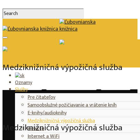
Medziknižničná výpožičná služba
Medziknižničná výpožičná služba
Oznamy
Vypožičný čas
Kalendár podujatí
Katalóg
Služby
Pre čitateľov
Samoobslužné požičiavanie a vrátenie kníh
E-knihy/audioknihy
Medziknižničná výpožičná služba
Medziknižničná výpožičná služba
Rešerše
Internet a WiFi