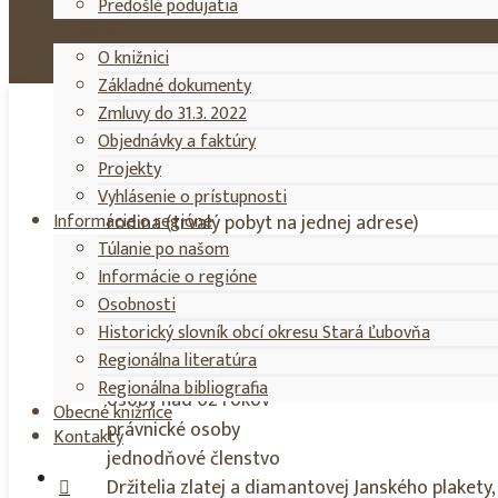
Predošlé podujatia
O knižnici
O knižnici
Základné dokumenty
Zmluvy do 31.3. 2022
Objednávky a faktúry
Projekty
Registračný poplatok na 365 dní
Vyhlásenie o prístupnosti
rodina (trvalý pobyt na jednej adrese)
Informácie o regióne
Túlanie po našom
rodina (zľava s Prešov Region Travel Card)
Informácie o regióne
žiaci MŠ
Osobnosti
žiaci ZŠ
Historický slovník obcí okresu Stará Ľubovňa
študenti SŠ a VŠ, dospelí
Regionálna literatúra
osoby s preukazom ŤZP nad 15 rokov, vojnoví v
Regionálna bibliografia
osoby nad 62 rokov
Obecné knižnice
právnické osoby
Kontakty
jednodňové členstvo
Držitelia zlatej a diamantovej Janského plakety,