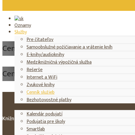
Oznamy
Vypožičný čas
Kalendár podujatí
Katalóg
Služby
Pre čitateľov
Cenník služieb
Samoobslužné požičiavanie a vrátenie kníh
E-knihy/audioknihy
Medziknižničná výpožičná služba
Rešerše
Cenník služieb
Internet a WiFi
Zvukové knihy
Cenník služieb
Bezhotovostné platby
Podujatia
Kalendár podujatí
Knižničné poplatky (registračný poplatok, rešerš, MVS…) m
Podujatia pre školy
Smartlab