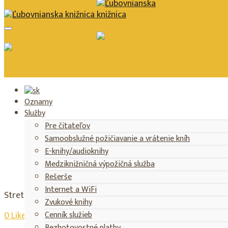
Stretnutie s
Oznamy
Vypožičný čas
Kalendár podujatí
Katalóg
Služby
Pre čitateľov
Samoobslužné požičiavanie a vrátenie kníh
E-knihy/audioknihy
Medziknižničná výpožičná služba
Rešerše
Internet a WiFi
Stretnutie s manželmi Alenkou a Bohušom Živčákovými zo s
Zvukové knihy
Cenník služieb
0
Likes
Bezhotovostné platby